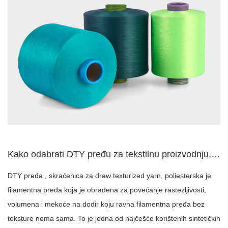
Kako odabrati DTY pređu za tekstilnu proizvodnju, pletenje, ...
DTY pređa , skraćenica za draw texturized yarn, poliesterska je
filamentna pređa koja je obrađena za povećanje rastezljivosti,
volumena i mekoće na dodir koju ravna filamentna pređa bez
teksture nema sama. To je jedna od najčešće korištenih sintetičkih