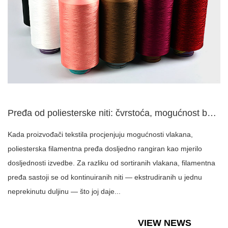
Pređa od poliesterske niti: čvrstoća, mogućnost bojanja i up...
Kada proizvođači tekstila procjenjuju mogućnosti vlakana,
poliesterska filamentna pređa dosljedno rangiran kao mjerilo
dosljednosti izvedbe. Za razliku od sortiranih vlakana, filamentna
pređa sastoji se od kontinuiranih niti — ekstrudiranih u jednu
neprekinutu duljinu — što joj daje...
VIEW NEWS