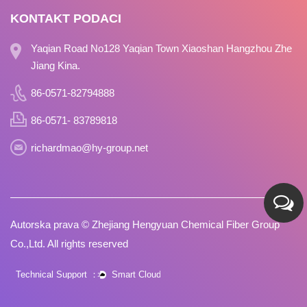
KONTAKT PODACI
Yaqian Road No128 Yaqian Town Xiaoshan Hangzhou Zhe
Jiang Kina.
86-0571-82794888
86-0571- 83789818
richardmao@hy-group.net
Autorska prava ©
Zhejiang Hengyuan Chemical Fiber Group
Co.,Ltd.
All rights reserved