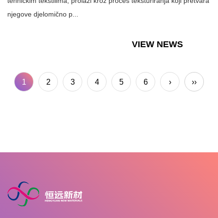
tehničkim tekstilima, prolazi kroz proces teksturiranja koji pretvara
njegove djelomično p...
VIEW NEWS
1
2
3
4
5
6
›
››