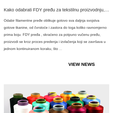
Kako odabrati FDY pređu za tekstilnu proizvodnju, pletenje i...
Odabir filamentne pređe oblikuje gotovo sva daljnja svojstva
gotove tkanine, od čvrstoće i zastora do toga koliko ravnomjerno
prima boju. FDY pređa , skraćeno za potpuno vučenu pređu,
proizvodi se kroz proces predenja i izvlačenja koji se završava u
jednom kontinuiranom koraku, što ...
VIEW NEWS