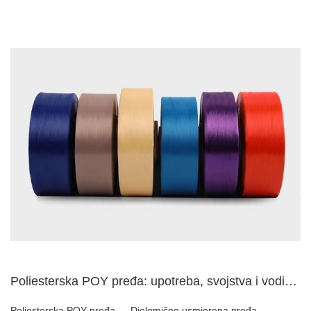
Poliesterska POY pređa: upotreba, svojstva i vodič za pretvo...
Poliesterska POY pređa — Djelomično usmjerena pređa —