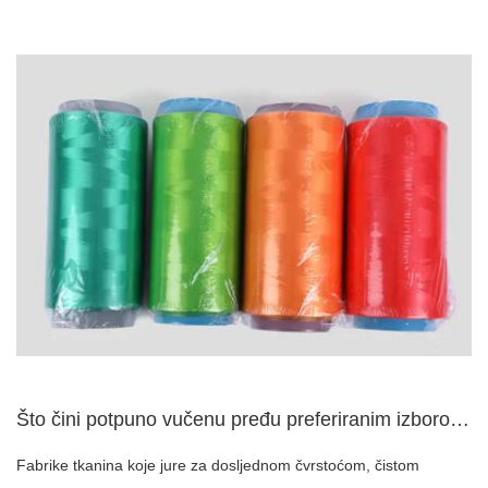
Što čini potpuno vučenu pređu preferiranim izborom za proizv...
Fabrike tkanina koje jure za dosljednom čvrstoćom, čistom