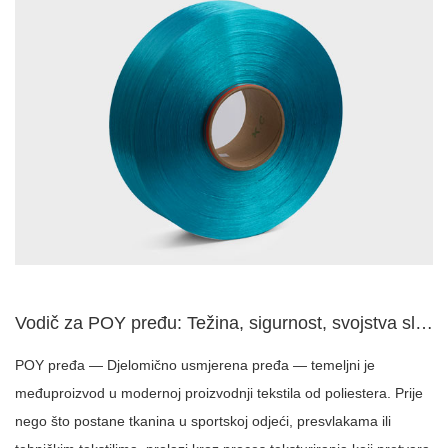
Vodič za POY pređu: Težina, sigurnost, svojstva sloja i poli...
POY pređa — Djelomično usmjerena pređa — temeljni je
međuproizvod u modernoj proizvodnji tekstila od poliestera. Prije
nego što postane tkanina u sportskoj odjeći, presvlakama ili