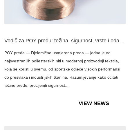
Vodič za POY pređu: težina, sigurnost, vrste i odabir slojev...
POY pređa — Djelomično usmjerena pređa — jedna je od
najsvestranijih poliesterskih niti u modernoj proizvodnji tekstila,
koja se koristi u svemu, od sportske odjeće visokih performansi
do presvlaka i industrijskih tkanina. Razumijevanje kako očitati
težinu pređe, procijeniti sigurnost...
VIEW NEWS