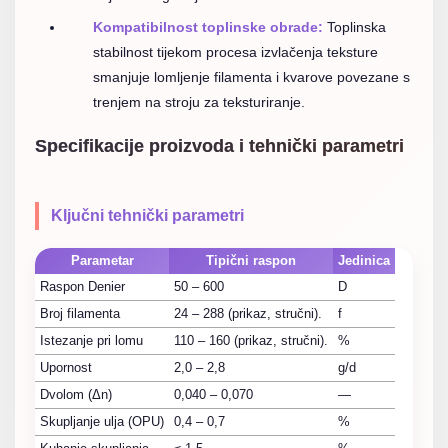
Kompatibilnost toplinske obrade:
Toplinska
stabilnost tijekom procesa izvlačenja teksture
smanjuje lomljenje filamenta i kvarove povezane s
trenjem na stroju za teksturiranje.
Specifikacije proizvoda i tehnički parametri
Ključni tehnički parametri
Parametar
Tipični raspon
Jedinica
Raspon Denier
50 – 600
D
Broj filamenta
24 – 288 (prikaz, stručni).
f
Istezanje pri lomu
110 – 160 (prikaz, stručni).
%
Upornost
2,0 – 2,8
g/d
Dvolom (Δn)
0,040 – 0,070
—
Skupljanje ulja (OPU)
0,4 – 0,7
%