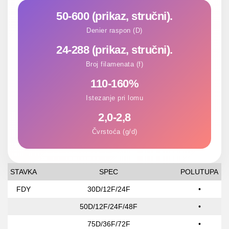
50-600 (prikaz, stručni).
Denier raspon (D)
24-288 (prikaz, stručni).
Broj filamenata (f)
110-160%
Istezanje pri lomu
2,0-2,8
Čvrstoća (g/d)
STAVKA
SPEC
POLUTUPA
S
FDY
30D/12F/24F
•
50D/12F/24F/48F
•
75D/36F/72F
•