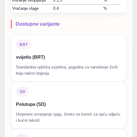
Kuhanje skupljanja
≤ 1,5
%
Vraćanje vlage
0.4
%
Dostupne varijante
BRT
svijetlo (BRT)
Standardna optička svjetlina, pogodna za nanošenje živih
boja nakon bojenja.
SD
Polutupa (SD)
Umjereno smanjenje sjaja, široko se koristi za opću odjeću
i kućni tekstil.