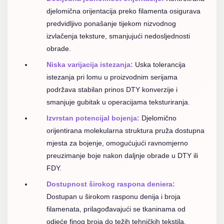
djelomična orijentacija preko filamenta osigurava
predvidljivo ponašanje tijekom nizvodnog
izvlačenja teksture, smanjujući nedosljednosti
obrade.
Niska varijacija istezanja:
Uska tolerancija
istezanja pri lomu u proizvodnim serijama
podržava stabilan prinos DTY konverzije i
smanjuje gubitak u operacijama teksturiranja.
Izvrstan potencijal bojenja:
Djelomično
orijentirana molekularna struktura pruža dostupna
mjesta za bojenje, omogućujući ravnomjerno
preuzimanje boje nakon daljnje obrade u DTY ili
FDY.
Dostupnost širokog raspona deniera:
Dostupan u širokom rasponu denija i broja
filamenata, prilagođavajući se tkaninama od
odjeće finog broja do težih tehničkih tekstila.